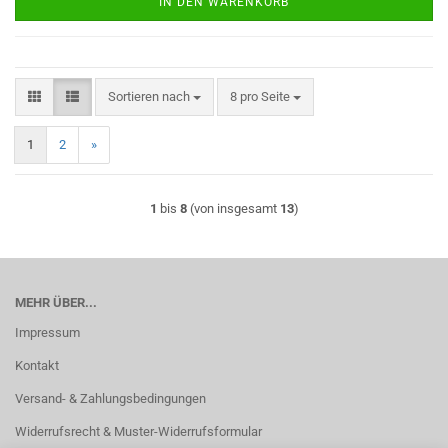
IN DEN WARENKORB
Sortieren nach
pro Seite
Sortieren nach
8 pro Seite
1
2
»
1
bis
8
(von insgesamt
13
)
MEHR ÜBER...
Impressum
Kontakt
Versand- & Zahlungsbedingungen
Widerrufsrecht & Muster-Widerrufsformular