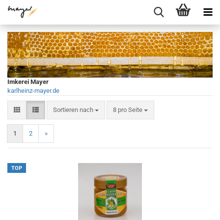
Imkerei Mayer
karlheinz-mayer.de
Sortieren nach
pro Seite
Sortieren nach
8 pro Seite
1
2
»
TOP