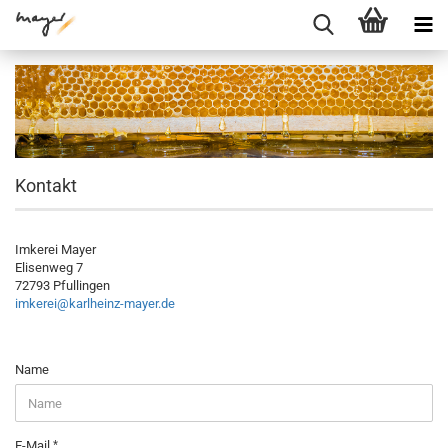
Kontakt
Imkerei Mayer
Elisenweg 7
72793 Pfullingen
imkerei@karlheinz-mayer.de
KONTAKT
Name
E-Mail