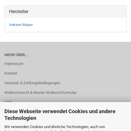
Hersteller
Imkerei Mayer
MEHR ÜBER...
Impressum
Kontakt
Versand- & Zahlungsbedingungen
Widerrufsrecht & Muster-Widerrufsformular
AGB
Diese Webseite verwendet Cookies und andere
Privatsphäre und Datenschutz
Technologien
Callback Service
Wir verwenden Cookies und ähnliche Technologien, auch von
Cookie Einstellungen