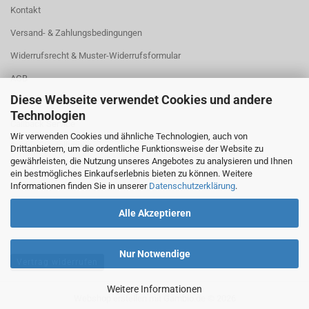
Kontakt
Versand- & Zahlungsbedingungen
Widerrufsrecht & Muster-Widerrufsformular
AGB
Diese Webseite verwendet Cookies und andere
Privatsphäre und Datenschutz
Technologien
Callback Service
Wir verwenden Cookies und ähnliche Technologien, auch von
Cookie Einstellungen
Drittanbietern, um die ordentliche Funktionsweise der Website zu
gewährleisten, die Nutzung unseres Angebotes zu analysieren und Ihnen
ein bestmögliches Einkaufserlebnis bieten zu können. Weitere
Informationen finden Sie in unserer
Datenschutzerklärung
.
Alle Akzeptieren
Nur Notwendige
Vertrag widerrufen
Weitere Informationen
Webshop erstellen
mit Gambio.de © 2026