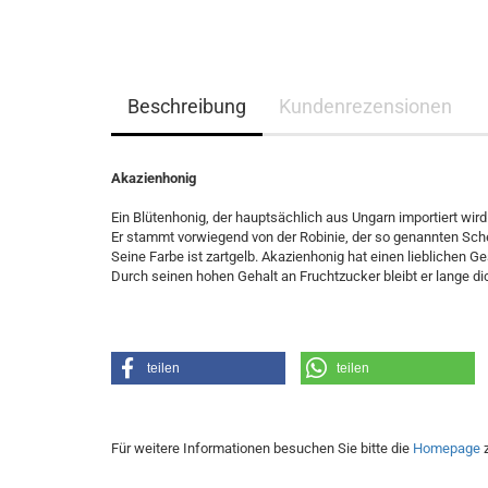
Beschreibung
Kundenrezensionen
Akazienhonig
Ein Blütenhonig, der hauptsächlich aus Ungarn importiert wi
Er stammt vorwiegend von der Robinie, der so genannten Sch
Seine Farbe ist zartgelb. Akazienhonig hat einen lieblichen 
Durch seinen hohen Gehalt an Fruchtzucker bleibt er lange dic
teilen
teilen
Für weitere Informationen besuchen Sie bitte die
Homepage
z