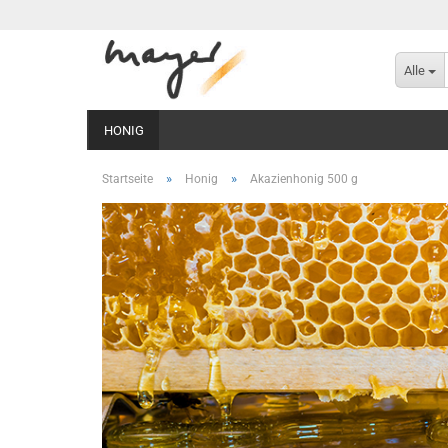
Alle
HONIG
»
»
Startseite
Honig
Akazienhonig 500 g