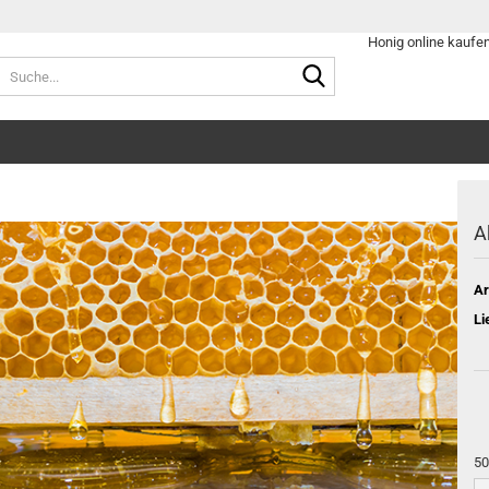
Honig online kaufe
Suche...
A
Ar
Li
50