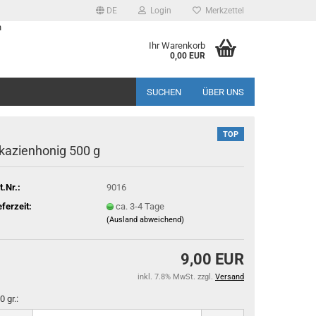
DE
Login
Merkzettel
n
Ihr Warenkorb
0,00 EUR
SUCHEN
ÜBER UNS
TOP
kazienhonig 500 g
t.Nr.:
9016
eferzeit:
ca. 3-4 Tage
(Ausland abweichend)
9,00 EUR
inkl. 7.8% MwSt. zzgl.
Versand
0 gr.: